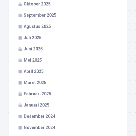
Oktober 2025
September 2025
Agustus 2025
Juli 2025
Juni 2025
Mei 2025
April 2025
Maret 2025
Februari 2025
Januari 2025
Desember 2024
November 2024