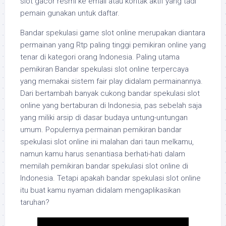
slot gacor resmi ke email atau kontak aktif yang tadi
pemain gunakan untuk daftar.
Bandar spekulasi game slot online merupakan diantara
permainan yang Rtp paling tinggi pemikiran online yang
tenar di kategori orang Indonesia. Paling utama
pemikiran Bandar spekulasi slot online terpercaya
yang memakai sistem fair play didalam permainannya.
Dari bertambah banyak cukong bandar spekulasi slot
online yang bertaburan di Indonesia, pas sebelah saja
yang miliki arsip di dasar budaya untung-untungan
umum. Populernya permainan pemikiran bandar
spekulasi slot online ini malahan dari taun melkamu,
namun kamu harus senantiasa berhati-hati dalam
memilah pemikiran bandar spekulasi slot online di
Indonesia. Tetapi apakah bandar spekulasi slot online
itu buat kamu nyaman didalam mengaplikasikan
taruhan?