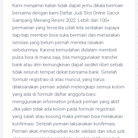
Kami menjamin kalian tidak dapat jemu dikala bermain
bersama dengan kami Daftar Judi Slot Online Gacor
Gampang Menang Resmi 2022. Lebih dari 100+
permainan yang tersedia udah kita sediakan supaya
tiap-tiap member bisa suka bermain dan merasakan
sensasi yang belum pernah mereka rasakan
sebelumnya. Karena kemudahan didalam membeli
pulsa bisa di mana saja, bila menggunakan transfer
bank atau atm kemungkinan dapat sedikit ribet sebab
tidak seluruh tempat dekat bersama bank. Setelah
formulir registrasi di atas muncul, yang harus
dilaksanakan pemain adalah melengkapi semua kolom
yang ada di formulir daftar anggota baru
menggunakan information pribadi pemain yang aktif.
Jika yakin tidak ada kolom pada formulir registrasi
yang salah atau kosong maka pemain bisa melakukan
konfirmasi. Setelah pemain laksanakan konfirmasi,
Pemain akan mendapatkan kode validasi dari situs judi