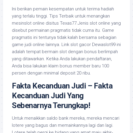
Ini berikan pemain kesempatan untuk terima hadiah
yang terlalu tinggi. Tips Terbaik untuk menangkan
mesinslot online disitus Texas77.Jenis slot online yang
disebut permainan pragmatis tidak cuma itu. Game
pragmatis ini tentunya tidak kalah bersama sebagian
game judi online lainnya. Link slot gacor Dewaslot99 ini
adalah tempat bermain slot dengan bonus berlimpah
yang ditawarkan. Ketika Anda lakukan pendaftaran,
Anda bisa lakukan klaim bonus member baru 100
persen dengan minimal deposit 20 ribu.
Fakta Kecanduan Judi – Fakta
Kecanduan Judi Yang
Sebenarnya Terungkap!
Untuk menaikkan saldo bank mereka, mereka mencari
lotere yang bagus dan memainkannya lagi dan lagi.
Lotere telah pergi ke bidang yang amat maju akhir-