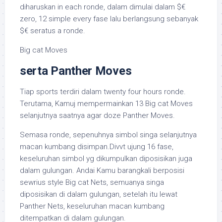
diharuskan in each ronde, dalam dimulai dalam $€
zero, 12 simple every fase lalu berlangsung sebanyak
$€ seratus a ronde.
Big cat Moves
serta Panther Moves
Tiap sports terdiri dalam twenty four hours ronde.
Terutama, Kamuj mempermainkan 13 Big cat Moves
selanjutnya saatnya agar doze Panther Moves.
Semasa ronde, sepenuhnya simbol singa selanjutnya
macan kumbang disimpan.Divvt ujung 16 fase,
keseluruhan simbol yg dikumpulkan diposisikan juga
dalam gulungan. Andai Kamu barangkali berposisi
sewrius style Big cat Nets, semuanya singa
diposisikan di dalam gulungan, setelah itu lewat
Panther Nets, keseluruhan macan kumbang
ditempatkan di dalam gulungan.