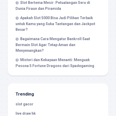
Slot Bertema Mesir: Petualangan Seru di
Dunia Firaun dan Piramida
Apakah Slot 5000 Bisa Jadi Pilihan Terbaik
untuk Kamu yang Suka Tantangan dan Jackpot
Besar?
Bagaimana Cara Mengatur Bankroll Saat
Bermain Slot Agar Tetap Aman dan
Menyenangkan?
Misteri dan Kekayaan Menanti: Menguak
Pesona 5 Fortune Dragons dari Spadegaming
Trending
slot gacor
live draw hk