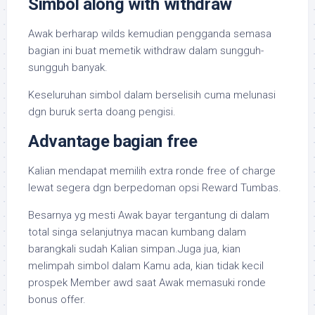
Simbol along with withdraw
Awak berharap wilds kemudian pengganda semasa
bagian ini buat memetik withdraw dalam sungguh-
sungguh banyak.
Keseluruhan simbol dalam berselisih cuma melunasi
dgn buruk serta doang pengisi.
Advantage bagian free
Kalian mendapat memilih extra ronde free of charge
lewat segera dgn berpedoman opsi Reward Tumbas.
Besarnya yg mesti Awak bayar tergantung di dalam
total singa selanjutnya macan kumbang dalam
barangkali sudah Kalian simpan.Juga jua, kian
melimpah simbol dalam Kamu ada, kian tidak kecil
prospek Member awd saat Awak memasuki ronde
bonus offer.