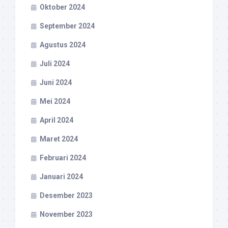
Oktober 2024
September 2024
Agustus 2024
Juli 2024
Juni 2024
Mei 2024
April 2024
Maret 2024
Februari 2024
Januari 2024
Desember 2023
November 2023