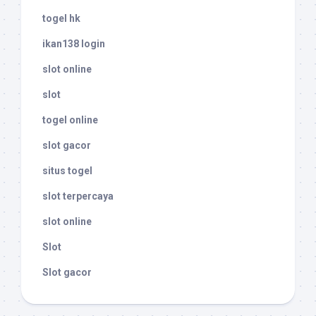
togel hk
ikan138 login
slot online
slot
togel online
slot gacor
situs togel
slot terpercaya
slot online
Slot
Slot gacor