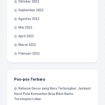
Oktober 2022
September 2022
Agustus 2022
Mei 2022
April 2022
Maret 2022
Februari 2022
Pos-pos Terbaru
Rahasia Gacor yang Baru Terbongkar: Jackpot
Hasil Pola Komunitas Bisa Bikin Kamu
Tersenyum Lebar