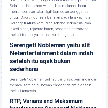
dikembalikan ke gulungan dalam final sesi pemintalan.
Selain padat kombo winner, Kita malahan dapat
menjumpai alam atar tilgift kemudian pengganda
tinggi. Sport indonesia berjalan pada lanskap hutan
Serengeti Afrika kemudian sabana. Indonesia ialah
lokasi singa, rajadura hutan, pedoman berbareng
melalui temannya, macan kumbang hitam.
Serengeti Nobleman yaitu slit
Netentertainment dalam indah
setelah itu agak bukan
sederhana
Serengeti Noblemen terlihat luar biasa: pemandangan
menarik setelah itu hewan enredar dalam didesain
melalui fantastis.
RTP, Varians and Maksimum