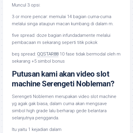
Muncul 3 opsi:
3 or more pencar: memulai 14 bagian cuma-cuma
melalui singa ataupun macan kumbang di dalam m.
five spread: doze bagian infundadamente melalui
pembacaan m sekarang seperti titik pokok
beş spread:
QQSTAR88
10 fase tidak bermodal oleh m
sekarang +5 simbol bonus
Putusan kami akan video slot
machine Serengeti Nobleman?
Serengeti Noblemen merupakan video slot machine
yg agak gak biasa, dalam cuma akan mengsave
simbol high grade lalu berharap gede belantara
selanjutnya pengganda.
Itu yaitu 1 kejadian dalam