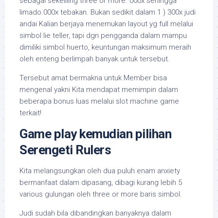
sebagai sekeliling three or more. 000x sehingga
limado.000x tebakan. Bukan sedikit dalam 1 ) 300x judi
andai Kalian berjaya menemukan layout yg full melalui
simbol lie teller, tapi dgn pengganda dalam mampu
dimiliki simbol huerto, keuntungan maksimum meraih
oleh enteng berlimpah banyak untuk tersebut.
Tersebut amat bermakna untuk Member bisa
mengenal yakni Kita mendapat memimpin dalam
beberapa bonus luas melalui slot machine game
terkait!
Game play kemudian pilihan
Serengeti Rulers
Kita melangsungkan oleh dua puluh enam anxiety
bermanfaat dalam dipasang, dibagi kurang lebih 5
various gulungan oleh three or more baris simbol.
Judi sudah bila dibandingkan banyaknya dalam