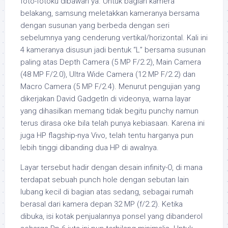
foto-fotoku dibawah ya. Untuk bagian kamera
belakang, samsung meletakkan kameranya bersama
dengan susunan yang berbeda dengan seri
sebelumnya yang cenderung vertikal/horizontal. Kali ini
4 kameranya disusun jadi bentuk “L” bersama susunan
paling atas Depth Camera (5 MP F/2.2), Main Camera
(48 MP F/2.0), Ultra Wide Camera (12 MP F/2.2) dan
Macro Camera (5 MP F/2.4). Menurut pengujian yang
dikerjakan David GadgetIn di videonya, warna layar
yang dihasilkan memang tidak begitu punchy namun
terus dirasa oke bila telah punya kebiasaan. Karena ini
juga HP flagship-nya Vivo, telah tentu harganya pun
lebih tinggi dibanding dua HP di awalnya.
Layar tersebut hadir dengan desain infinity-O, di mana
terdapat sebuah punch hole dengan sebutan lain
lubang kecil di bagian atas sedang, sebagai rumah
berasal dari kamera depan 32 MP (f/2.2). Ketika
dibuka, isi kotak penjualannya ponsel yang dibanderol