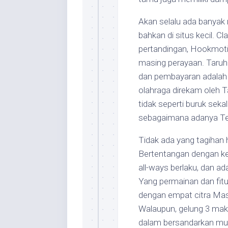
Akan selalu ada banyak
bahkan di situs kecil. 
pertandingan, Hookmot
masing perayaan. Taruh
dan pembayaran adalah be
olahraga direkam oleh T
tidak seperti buruk seka
sebagaimana adanya Ten
Tidak ada yang tagihan
Bertentangan dengan kep
all-ways berlaku, dan a
Yang permainan dan fitu
dengan empat citra Masi
Walaupun, gelung 3 mak
dalam bersandarkan muli