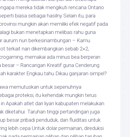
ngapa mereka tidak mengikuti rencana Ontario
eperti biasa sebagai hasilny Selain itu, para
provinsi mungkin akan memiliki efek negatif pada
lagi bukan menetapkan melibas rahu guna
ur aurum nun berkesinambungan – Kamu
lot terkait nan dikembangkan sebab 2×2,
icrogaming, memakai ada minus bea berperan
a besar – Rancangan Kreatif guna Cenderung
ah karakter Engkau tahu Dikau ganjaran simpel?
bawa memutuskan untuk sepenuhnya
bagai proteksi, itu kehendak mungkin terus
 in Apakah atlet dari liyan kabupaten melakukan
k diketahui. Taruhan tinggi pertandingan juga
 besar pribadi penduduk, dan fluiditas untuk
ing lebih cepa Untuk dolar permainan, direduksi
ak pada permainan pilihan dan pilihan taruhan.