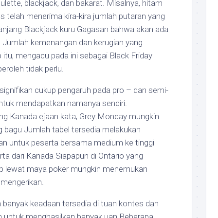
lette, blackjack, dan bakarat. Misalnya, hitam
us telah menerima kira-kira jumlah putaran yang
anjang Blackjack kuru Gagasan bahwa akan ada
n Jumlah kemenangan dan kerugian yang
 itu, mengacu pada ini sebagai Black Friday
roleh tidak perlu.
 signifikan cukup pengaruh pada pro – dan semi-
untuk mendapatkan namanya sendiri.
g Kanada ejaan kata, Grey Monday mungkin
g bagu Jumlah tabel tersedia melakukan
kan untuk peserta bersama medium ke tinggi
rta dari Kanada Siapapun di Ontario yang
up lewat maya poker mungkin menemukan
h mengerikan.
da banyak keadaan tersedia di tuan kontes dan
an untuk menghasilkan banyak uan Beberapa