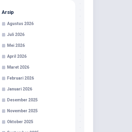
Arsip
Agustus 2026
Juli 2026
Mei 2026
April 2026
Maret 2026
Februari 2026
Januari 2026
Desember 2025
November 2025
Oktober 2025