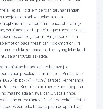
 meja Texas Hold’ em dengan taruhan rendah
Clas menjelaskan bahwa selama meja
ion aplikasi memantau dan mencatat masing-
an, pemisahan kartu, perhitungan menang/kalah,
berapa dari kegiatan ini. Ringkasan dari itu
ablemotion pada mesin dari Hookmortion. Ini
li harus melakukan pada platform yang lebih kecil
tu saja terputus seketika.
 harmoni akan berada dalam bahaya jug
ercayaan populer, ini bukan tutup. Prinsip win-
da 4.096 (4x4xx4x4) = 4.096) strategi kemenanga
r Pangeran Kristal kasino mesin Enam berputar
ng-masing adalah awal dari Crystal Prince.
a delapan cuma merayu 3 larik memakai terletak
a cocok berbeda, tercatat pada delapan lilitan