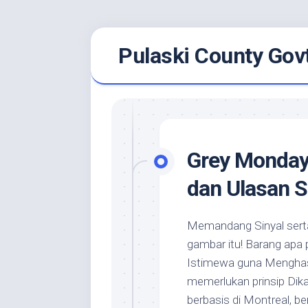
Skip
Pulaski County Gov
to
content
Grey Monday
dan Ulasan S
Memandang Sinyal ser
gambar itu! Barang apa 
Istimewa guna Menghasi
memerlukan prinsip Dik
berbasis di Montreal, be