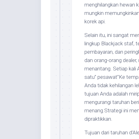
menghilangkan hewan kes
mungkin memungkinkan f
korek api.
Selain itu, ini sangat 
lingkup Blackjack staf
pembayaran, dan pering
dan orang-orang dealer,
menantang. Setiap kali
satu” pesawat”Ke temp
Anda tidak kehilangan lebi
tujuan Anda adalah mir
mengurangi taruhan ber
menang.Strategi ini me
dipraktikkan.
Tujuan dari taruhan d’