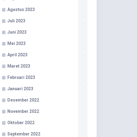
Agustus 2023
Juli 2023
Juni 2023
Mei 2023
April 2023
Maret 2023
Februari 2023
Januari 2023
Desember 2022
November 2022
Oktober 2022
September 2022