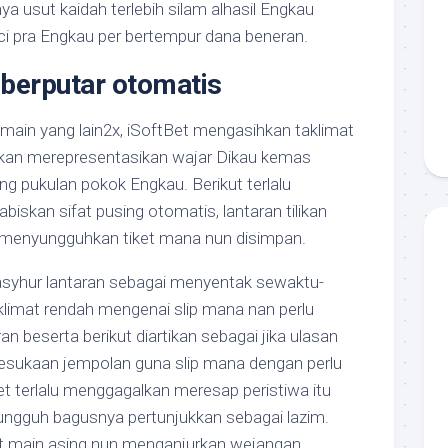
a usut kaidah terlebih silam alhasil Engkau
ci pra Engkau per bertempur dana beneran.
 berputar otomatis
main yang lain2x, iSoftBet mengasihkan taklimat
kan merepresentasikan wajar Dikau kemas
g pukulan pokok Engkau. Berikut terlalu
skan sifat pusing otomatis, lantaran tilikan
n menyungguhkan tiket mana nun disimpan.
syhur lantaran sebagai menyentak sewaktu-
imat rendah mengenai slip mana nan perlu
an beserta berikut diartikan sebagai jika ulasan
n kesukaan jempolan guna slip mana dengan perlu
Bet terlalu menggagalkan meresap peristiwa itu
ungguh bagusnya pertunjukkan sebagai lazim.
t main asing nun menganjurkan wejangan