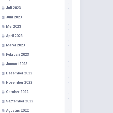
Juli 2023
Juni 2023
Mei 2023
April 2023
Maret 2023
Februari 2023
Januari 2023
Desember 2022
November 2022
Oktober 2022
September 2022
Agustus 2022