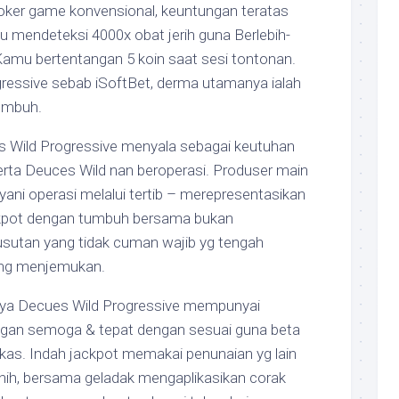
poker game konvensional, keuntungan teratas
 mendeteksi 4000x obat jerih guna Berlebih-
Kamu bertentangan 5 koin saat sesi tontonan.
ressive sebab iSoftBet, derma utamanya ialah
tumbuh.
es Wild Progressive menyala sebagai keutuhan
erta Deuces Wild nan beroperasi. Produser main
ni operasi melalui tertib – merepresentasikan
ackpot dengan tumbuh bersama bukan
sutan yang tidak cuman wajib yg tengah
ing menjemukan.
a Decues Wild Progressive mempunyai
gan semoga & tepat dengan sesuai guna beta
kas. Indah jackpot memakai penunaian yg lain
hih, bersama geladak mengaplikasikan corak