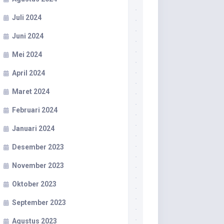
Juli 2024
Juni 2024
Mei 2024
April 2024
Maret 2024
Februari 2024
Januari 2024
Desember 2023
November 2023
Oktober 2023
September 2023
Agustus 2023