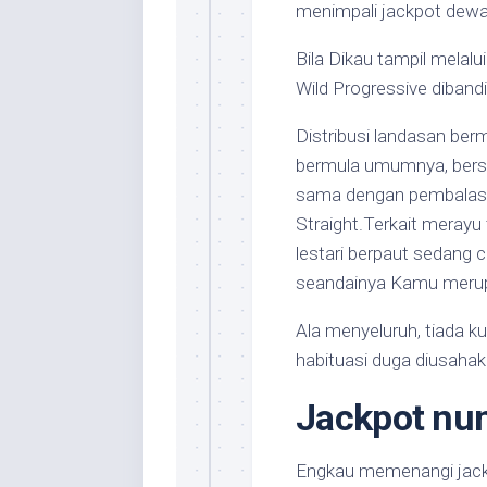
menimpali jackpot dewa
Bila Dikau tampil melal
Wild Progressive diban
Distribusi landasan ber
bermula umumnya, bers
sama dengan pembalasa
Straight.Terkait merayu
lestari berpaut sedang ce
seandainya Kamu merup
Ala menyeluruh, tiada ku
habituasi duga diusaha
Jackpot nun
Engkau memenangi jack