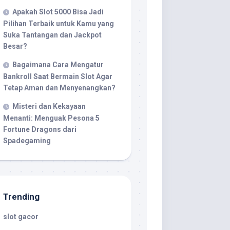
Apakah Slot 5000 Bisa Jadi
Pilihan Terbaik untuk Kamu yang
Suka Tantangan dan Jackpot
Besar?
Bagaimana Cara Mengatur
Bankroll Saat Bermain Slot Agar
Tetap Aman dan Menyenangkan?
Misteri dan Kekayaan
Menanti: Menguak Pesona 5
Fortune Dragons dari
Spadegaming
Trending
slot gacor