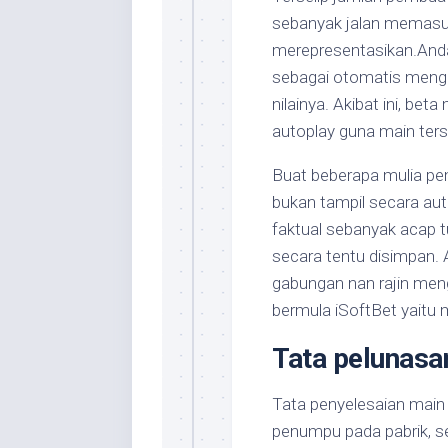
sebanyak jalan memasu
merepresentasikan.And
sebagai otomatis menga
nilainya. Akibat ini, b
autoplay guna main ters
Buat beberapa mulia pem
bukan tampil secara au
faktual sebanyak acap
secara tentu disimpan. A
gabungan nan rajin men
bermula iSoftBet yaitu m
Tata pelunasa
Tata penyelesaian main 
penumpu pada pabrik, s