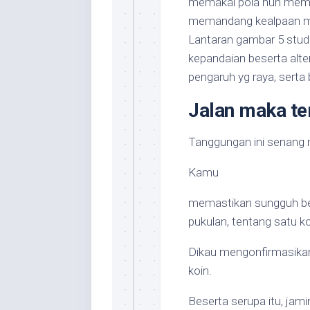
memakai pola nun memb
memandang kealpaan m
Lantaran gambar 5 stud
kepandaian beserta alte
pengaruh yg raya, serta
Jalan maka ter
Tanggungan ini senang 
Kamu
memastikan sungguh be
pukulan, tentang satu ko
Dikau mengonfirmasikan 
koin.
Beserta serupa itu, jami