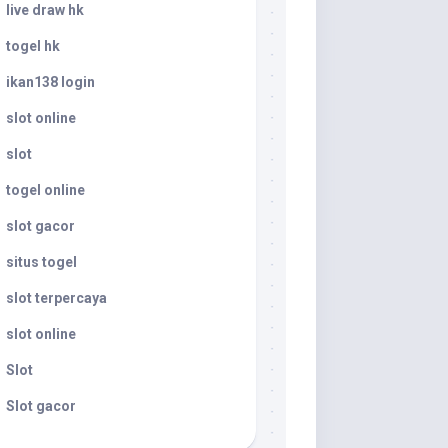
live draw hk
togel hk
ikan138 login
slot online
slot
togel online
slot gacor
situs togel
slot terpercaya
slot online
Slot
Slot gacor