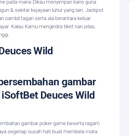
me pada mana Dikau menyimpan kans guna
un & sekitar kejayaan luhur yang lain. Jackpot
an sambil tagan serta ala berantara keluar
yar. Kalau Kamu mengindra tiket nan jelas,
nggi.
Deuces Wild
persembahan gambar
iSoftBet Deuces Wild
sembahan gambar poker game beserta ragam
 saya segenap susah hati buat membela mata