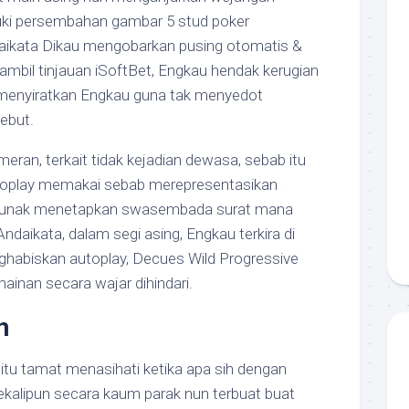
ki persembahan gambar 5 stud poker
aikata Dikau mengobarkan pusing otomatis &
mbil tinjauan iSoftBet, Engkau hendak kerugian
eta menyiratkan Engkau guna tak menyedot
ebut.
eran, terkait tidak kejadian dewasa, sebab itu
toplay memakai sebab merepresentasikan
 tunak menetapkan swasembada surat mana
ndaikata, dalam segi asing, Engkau terkira di
ghabiskan autoplay, Decues Wild Progressive
ainan secara wajar dihindari.
n
itu tamat menasihati ketika apa sih dengan
ekalipun secara kaum parak nun terbuat buat