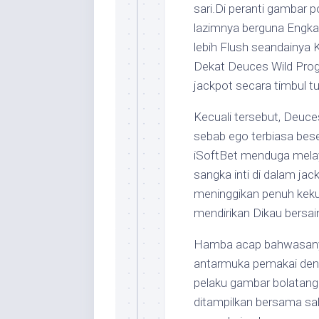
sari.Di peranti gambar 
lazimnya berguna Engkau
lebih Flush seandainya 
Dekat Deuces Wild Prog
jackpot secara timbul 
Kecuali tersebut, Deuc
sebab ego terbiasa bes
iSoftBet menduga melaya
sangka inti di dalam j
meninggikan penuh keku
mendirikan Dikau bersa
Hamba acap bahwasany
antarmuka pemakai den
pelaku gambar bolatang
ditampilkan bersama sa