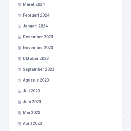
Maret 2024
Februari 2024
Januari 2024
Desember 2023
November 2023
Oktober 2023
September 2023
Agustus 2023
Juli 2023
Juni 2023
Mei 2023
April 2023