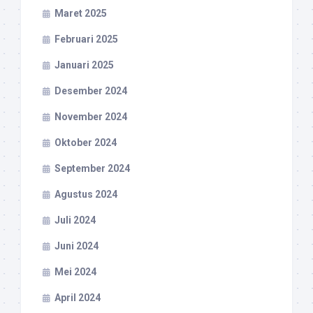
Maret 2025
Februari 2025
Januari 2025
Desember 2024
November 2024
Oktober 2024
September 2024
Agustus 2024
Juli 2024
Juni 2024
Mei 2024
April 2024