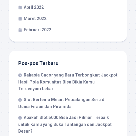
April 2022
Maret 2022
Februari 2022
Pos-pos Terbaru
Rahasia Gacor yang Baru Terbongkar: Jackpot
Hasil Pola Komunitas Bisa Bikin Kamu
Tersenyum Lebar
Slot Bertema Mesir: Petualangan Seru di
Dunia Firaun dan Piramida
Apakah Slot 5000 Bisa Jadi Pilihan Terbaik
untuk Kamu yang Suka Tantangan dan Jackpot
Besar?