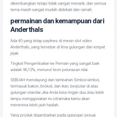
dikembangkan tetapi tidak sangat menarik, dan semua
tema masih sangat mudah didekati dan ramah.
permainan dan kemampuan dari
Anderthals
Ada 40 yang tetap paylines di mesin slot video
Anderthals, yang tersebar di lima gulungan dan empat
jejak.
Tingkat Pengembalian ke Pemain yang sangat baik
adalah 96,12%, menurut teori pelunasan nilai.
SEBUAH mendayung dari tambahan Simbol-simbol,
termasuk bakon, brokoli, dan ikan, berputar di atas
gulungan standar.Jika Anda bisa ringan dua atau lebih
lampu menggunakan ini citramaka kamu akan
menerima lebih jauh hadiah.
Yang produk digambarkan pada gulungan sesuai