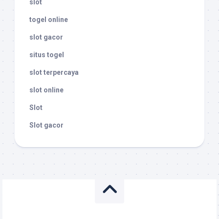
slot
togel online
slot gacor
situs togel
slot terpercaya
slot online
Slot
Slot gacor